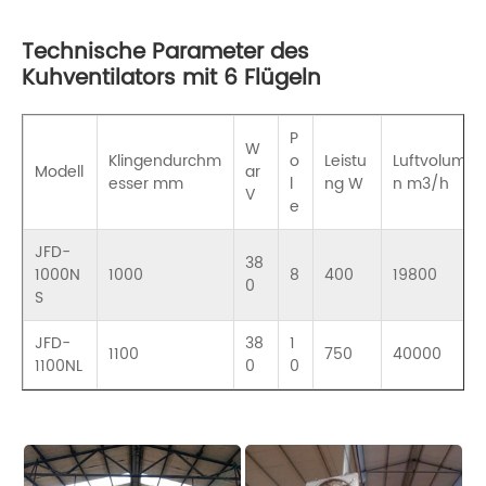
Technische Parameter des
Kuhventilators mit 6 Flügeln
P
W
Klingendurchm
o
Leistu
Luftvolume
Modell
ar
esser mm
l
ng W
n m3/h
V
e
JFD-
38
1000N
1000
8
400
19800
0
S
JFD-
38
1
1100
750
40000
1100NL
0
0