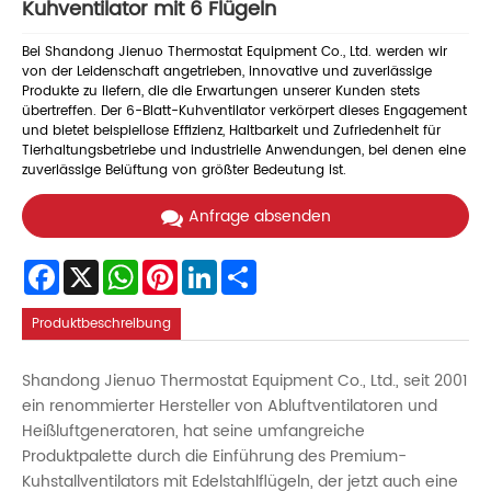
Kuhventilator mit 6 Flügeln
Bei Shandong Jienuo Thermostat Equipment Co., Ltd. werden wir
von der Leidenschaft angetrieben, innovative und zuverlässige
Produkte zu liefern, die die Erwartungen unserer Kunden stets
übertreffen. Der 6-Blatt-Kuhventilator verkörpert dieses Engagement
und bietet beispiellose Effizienz, Haltbarkeit und Zufriedenheit für
Tierhaltungsbetriebe und industrielle Anwendungen, bei denen eine
zuverlässige Belüftung von größter Bedeutung ist.
Anfrage absenden
Facebook
X
WhatsApp
Pinterest
LinkedIn
Share
Produktbeschreibung
Shandong Jienuo Thermostat Equipment Co., Ltd., seit 2001
ein renommierter Hersteller von Abluftventilatoren und
Heißluftgeneratoren, hat seine umfangreiche
Produktpalette durch die Einführung des Premium-
Kuhstallventilators mit Edelstahlflügeln, der jetzt auch eine