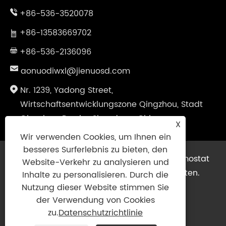
+86-536-3520078
+86-13583669702
+86-536-2136096
aonuodiwxl@jienuosd.com
Nr. 1239, Yadong Street,
Wirtschaftsentwicklungszone Qingzhou, Stadt
Qingzhou, Provinz Shandong, China
X
Wir verwenden Cookies, um Ihnen ein
besseres Surferlebnis zu bieten, den
Copyright © 2024 Shandong Jienuo Thermostat
Website-Verkehr zu analysieren und
Equipment Co., Ltd. Alle Rechte vorbehalten.
Inhalte zu personalisieren. Durch die
Links
|
Sitemap
|
RSS
|
XML
|
Nutzung dieser Website stimmen Sie
der Verwendung von Cookies
Datenschutzrichtlinie
|
zu.
Datenschutzrichtlinie